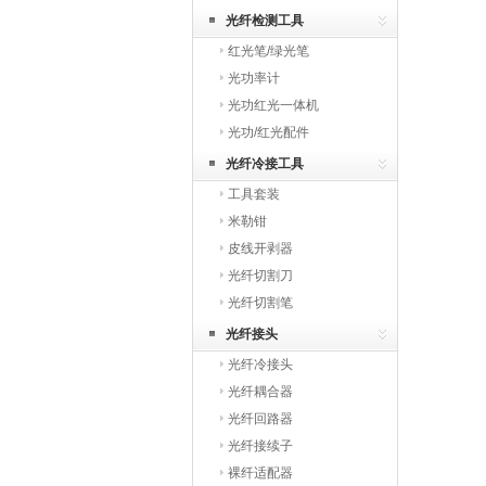
光纤检测工具
红光笔/绿光笔
光功率计
光功红光一体机
光功/红光配件
光纤冷接工具
工具套装
米勒钳
皮线开剥器
光纤切割刀
光纤切割笔
光纤接头
光纤冷接头
光纤耦合器
光纤回路器
光纤接续子
裸纤适配器