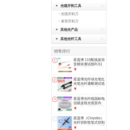
光缆开剥工具
光缆开剥刀
束管开剥刀
其他光产品
其他光纤工具
销售排行
星遥博 110配线架语
1
音模块测试线RJ11
网络水晶头转鸭嘴头
￥
鳄鱼夹子测试线 电
话语音跳线1.5米/条
星遥博光纤绿光笔红
2
2芯RJ11水晶头-鳄
光笔光纤通断测试笔
鱼夹子 条
30公里大功率强劲
￥
光源 【绿光笔】
15mw（15公里）
星遥博光纤线国标电
3
信级皮线光缆室内
FTR蝶形宽带入户延
￥
长装修预埋全屋
FTTR组网室外单模
星遥博（Cinyobo）
4
单纤2芯米数可定
光纤切割笔笔式切割
【家装首选】室内双
刀钨钢刀头划纤笔裸
￥
芯（2芯2钢丝）-不