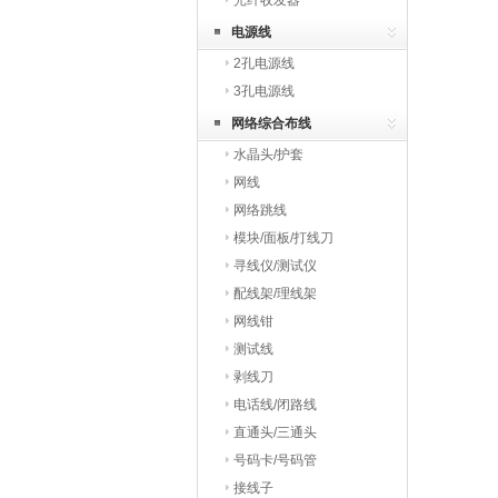
光纤收发器
电源线
2孔电源线
3孔电源线
网络综合布线
水晶头/护套
网线
网络跳线
模块/面板/打线刀
寻线仪/测试仪
配线架/理线架
网线钳
测试线
剥线刀
电话线/闭路线
直通头/三通头
号码卡/号码管
接线子